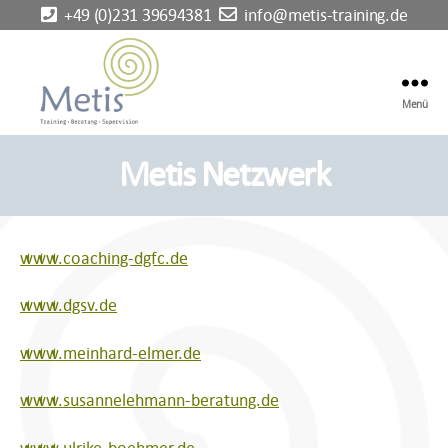
+49 (0)231 39694381
info@metis-training.de
Menü
Metis-
Training
Metis Netzwerk
-
Dortmund
www.coaching-dgfc.de
www.dgsv.de
www.meinhard-elmer.de
www.susannelehmann-beratung.de